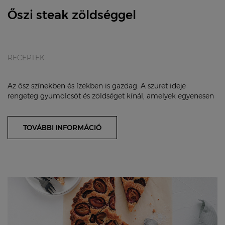
Őszi steak zöldséggel
RECEPTEK
Az ősz színekben és ízekben is gazdag. A szüret ideje
rengeteg gyümölcsöt és zöldséget kínál, amelyek egyenesen
kínálkoznak a szezonális ételek készít...
TOVÁBBI INFORMÁCIÓ