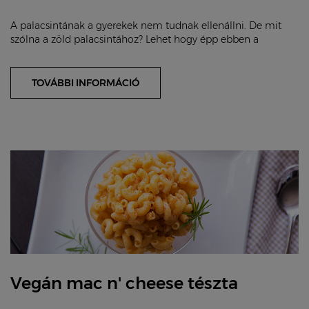
A palacsintának a gyerekek nem tudnak ellenállni. De mit
szólna a zöld palacsintához? Lehet hogy épp ebben a
formában kedvelik meg csöppségei a spenót...
TOVÁBBI INFORMÁCIÓ
Vegán mac n' cheese tészta