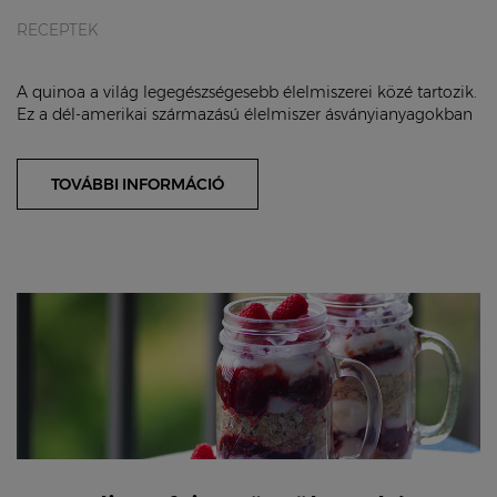
RECEPTEK
A quinoa a világ legegészségesebb élelmiszerei közé tartozik.
Ez a dél-amerikai származású élelmiszer ásványianyagokban
gazdag és előnye, hogy sósan é...
TOVÁBBI INFORMÁCIÓ