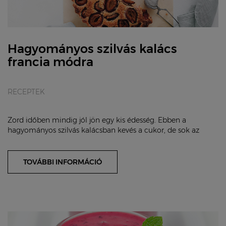
Hagyományos szilvás kalács
francia módra
RECEPTEK
Zord időben mindig jól jön egy kis édesség. Ebben a
hagyományos szilvás kalácsban kevés a cukor, de sok az
egészséges hozzávaló – a tojás, a tej, a li...
TOVÁBBI INFORMÁCIÓ