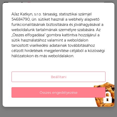
Togg
A/az Katkyn, s.r.o. társaság, statisztikai számjel
54684790, ún. sütiket használ a webhely alapvető
Trendy mama
Blog
Receptek
funkcionalitásának biztosítására és jóváhagyásával a
weboldalunk tartalmának személyre szabására. Az
Receptek
„Összes elfogadása“ gombra kattintva hozzájárul a
sütik használatához valamint a weboldalon
tanúsított viselkedési adatainak továbbításához
célzott hirdetések megjelenítése céljából a közösségi
hálózatokon és más weboldalakon.
Beállítani
Összes engedélyezése
Sós tarkedli quinoából