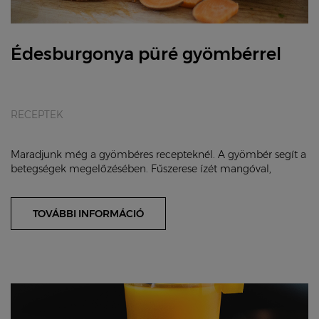
Édesburgonya püré gyömbérrel
RECEPTEK
Maradjunk még a gyömbéres recepteknél. A gyömbér segít a
betegségek megelőzésében. Fűszerese ízét mangóval,
édesburgonyával és kókusztejjel enyhíthetj...
TOVÁBBI INFORMÁCIÓ