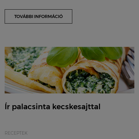
hagyományos francia süti – a kar...
TOVÁBBI INFORMÁCIÓ
Ír palacsinta kecskesajttal
RECEPTEK