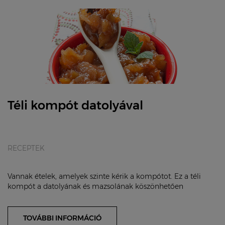
Téli kompót datolyával
RECEPTEK
Vannak ételek, amelyek szinte kérik a kompótot. Ez a téli
kompót a datolyának és mazsolának köszönhetően
hozzáadott cukor nélkül is édes. Ha kisebb gy...
TOVÁBBI INFORMÁCIÓ