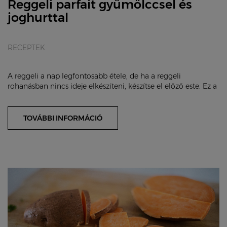
Reggeli parfait gyümölccsel és
joghurttal
RECEPTEK
A reggeli a nap legfontosabb étele, de ha a reggeli
rohanásban nincs ideje elkészíteni, készítse el előző este. Ez a
parfait tápláló, laktató és ráadá...
TOVÁBBI INFORMÁCIÓ