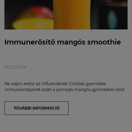
Immunerősítő mangós smoothie
RECEPTEK
Ne adjon esélyt az influenzának! Erősítse gyermeke
immunrendszerét ezzel a pompás mangós-gyömbéres-zöld
citromos smoothievel.
TOVÁBBI INFORMÁCIÓ