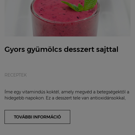
Gyors gyümölcs desszert sajttal
RECEPTEK
Íme egy vitamindús koktél, amely megvéd a betegségektől a
hidegebb napokon. Ez a desszert tele van antioxidánsokkal,
C-vitaminnnal és nagyon finom!...
TOVÁBBI INFORMÁCIÓ