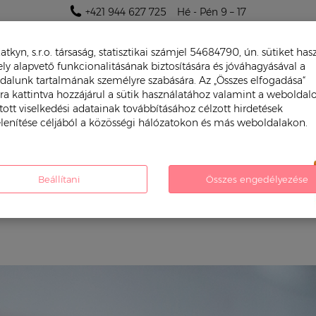
+421 944 627 725
Hé - Pén 9 – 17
atkyn, s.r.o. társaság, statisztikai számjel 54684790, ún. sütiket has
y alapvető funkcionalitásának biztosítására és jóváhagyásával a
dalunk tartalmának személyre szabására. Az „Összes elfogadása“
a kattintva hozzájárul a sütik használatához valamint a weboldal
tott viselkedési adatainak továbbításához célzott hirdetések
lenítése céljából a közösségi hálózatokon és más weboldalakon.
NT
JÁTÉKOK FIÚKNAK
JÁTÉKOK LÁNYOKNAK
Beállítani
Összes engedélyezése
l