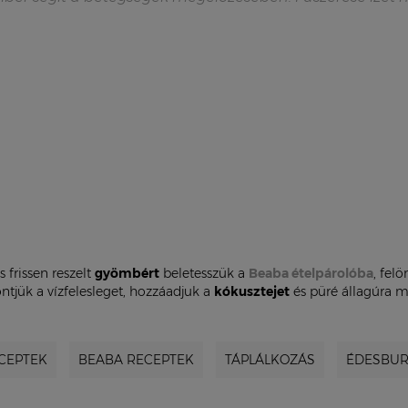
s frissen reszelt
gyömbért
beletesszük a
Beaba ételpárolóba
, felö
ntjük a vízfelesleget, hozzáadjuk a
kókusztejet
és püré állagúra mi
CEPTEK
BEABA RECEPTEK
TÁPLÁLKOZÁS
ÉDESBU