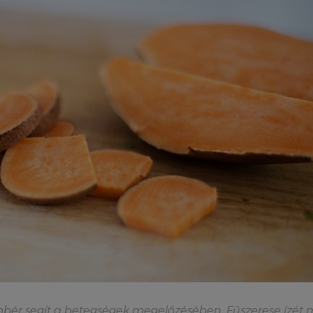
ér segít a betegségek megelőzésében. Fűszerese ízét 