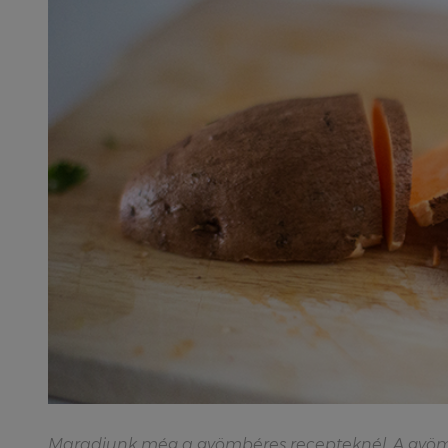
Maradjunk még a gyömbéres recepteknél. A gyömb