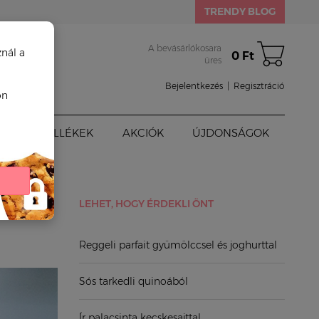
TRENDY BLOG
A bevásárlókosara
znál a
0 Ft
üres
Bejelentkezés
|
Regisztráció
on
BABAKELLÉKEK
AKCIÓK
ÚJDONSÁGOK
LEHET, HOGY ÉRDEKLI ÖNT
Reggeli parfait gyümölccsel és joghurttal
Sós tarkedli quinoából
Ír palacsinta kecskesajttal