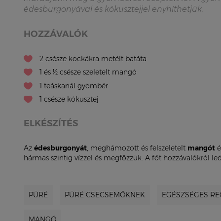
édesburgonyával és kókusztejjel enyhíthetjük.
HOZZÁVALÓK
2 csésze kockákra metélt batáta
1 és ½ csésze szeletelt mangó
1 teáskanál gyömbér
1 csésze kókusztej
ELKÉSZÍTÉS
Az
édesburgonyát
, meghámozott és felszeletelt
mangót
é
hármas szintig vízzel és megfőzzük. A főt hozzávalókról leö
PÜRÉ
PÜRÉ CSECSEMŐKNEK
EGÉSZSÉGES RE
MANGÓ