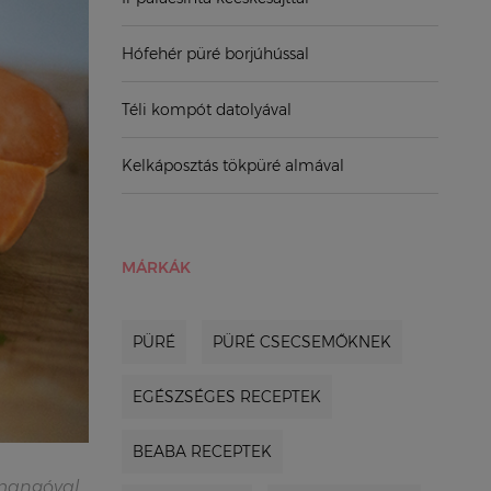
Hófehér püré borjúhússal
Téli kompót datolyával
Kelkáposztás tökpüré almával
MÁRKÁK
PÜRÉ
PÜRÉ CSECSEMŐKNEK
EGÉSZSÉGES RECEPTEK
BEABA RECEPTEK
mangóval,