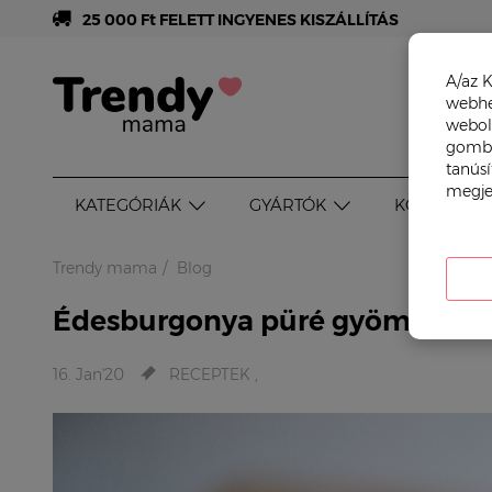
25 000 Ft FELETT INGYENES KISZÁLLÍTÁS
A/az K
webhel
webol
gombr
tanúsí
megje
KATEGÓRIÁK
GYÁRTÓK
KOR SZERI
Trendy mama
Blog
Édesburgonya püré gyömbérre
16. Jan
'20
RECEPTEK
,