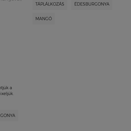
TÁPLÁLKOZÁS
ÉDESBURGONYA
MANGÓ
ntjük a
xeljük.
RGONYA