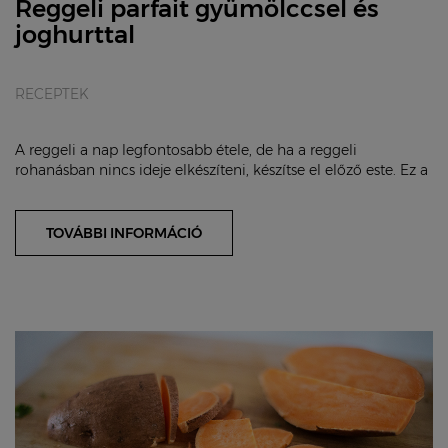
Reggeli parfait gyümölccsel és
joghurttal
RECEPTEK
A reggeli a nap legfontosabb étele, de ha a reggeli
rohanásban nincs ideje elkészíteni, készítse el előző este. Ez a
parfait tápláló, laktató és ráadá...
TOVÁBBI INFORMÁCIÓ