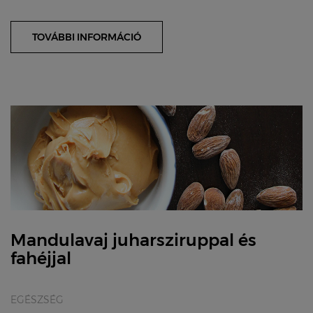
szív és immunrendszer működésé...
TOVÁBBI INFORMÁCIÓ
Mandulavaj juharsziruppal és
fahéjjal
EGÉSZSÉG