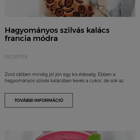
Hagyományos szilvás kalács
francia módra
RECEPTEK
Zord időben mindig jól jön egy kis édesség. Ebben a
hagyományos szilvás kalácsban kevés a cukor, de sok az
egészséges hozzávaló – a tojás, a tej, a li...
TOVÁBBI INFORMÁCIÓ