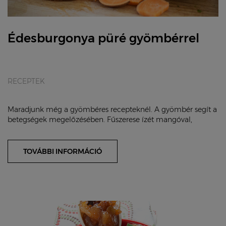
Édesburgonya püré gyömbérrel
RECEPTEK
Maradjunk még a gyömbéres recepteknél. A gyömbér segít a
betegségek megelőzésében. Fűszerese ízét mangóval,
édesburgonyával és kókusztejjel enyhíthetj...
TOVÁBBI INFORMÁCIÓ