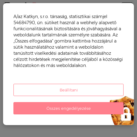
Togg
A/az Katkyn, s.r.o. társaság, statisztikai számjel
54684790, ún. sütiket használ a webhely alapvető
Trendy mama
Blog
Egészséges receptek
funkcionalitásának biztosítására és jóváhagyásával a
weboldalunk tartalmának személyre szabására. Az
Kulcsszó Egészséges receptek
„Összes elfogadása“ gombra kattintva hozzájárul a
sütik használatához valamint a weboldalon
tanúsított viselkedési adatainak továbbításához
célzott hirdetések megjelenítése céljából a közösségi
hálózatokon és más weboldalakon.
Beállítani
Összes engedélyezése
Sós tarkedli quinoából