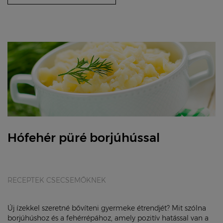
Hófehér püré borjúhússal
RECEPTEK CSECSEMŐKNEK
Új ízekkel szeretné bővíteni gyermeke étrendjét? Mit szólna
borjúhúshoz és a fehérrépához, amely pozitív hatással van a