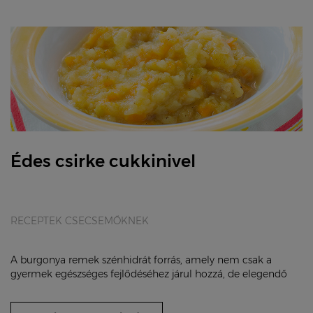
Édes csirke cukkinivel
RECEPTEK CSECSEMŐKNEK
A burgonya remek szénhidrát forrás, amely nem csak a
gyermek egészséges fejlődéséhez járul hozzá, de elegendő
energiát is biztosít a mindennapos tevék...