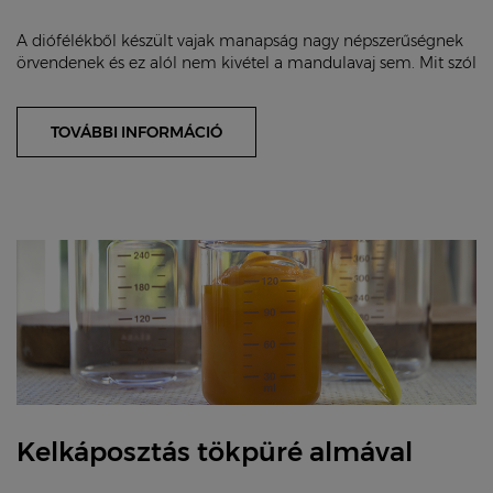
A diófélékből készült vajak manapság nagy népszerűségnek
örvendenek és ez alól nem kivétel a mandulavaj sem. Mit szól
egy házilag készített mandulavaj...
TOVÁBBI INFORMÁCIÓ
Kelkáposztás tökpüré almával