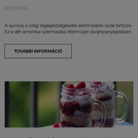
RECEPTEK
A quinoa a világ legegészségesebb élelmiszerei közé tartozik.
Ez a dél-amerikai származású élelmiszer ásványianyagokban
gazdag és előnye, hogy sósan é...
TOVÁBBI INFORMÁCIÓ