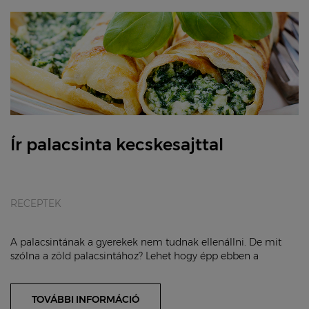
Ír palacsinta kecskesajttal
RECEPTEK
A palacsintának a gyerekek nem tudnak ellenállni. De mit
szólna a zöld palacsintához? Lehet hogy épp ebben a
formában kedvelik meg csöppségei a spenót...
TOVÁBBI INFORMÁCIÓ