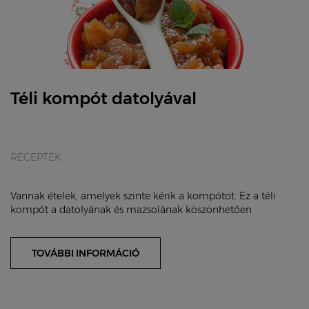
Téli kompót datolyával
RECEPTEK
Vannak ételek, amelyek szinte kérik a kompótot. Ez a téli
kompót a datolyának és mazsolának köszönhetően
hozzáadott cukor nélkül is édes. Ha kisebb gy...
TOVÁBBI INFORMÁCIÓ