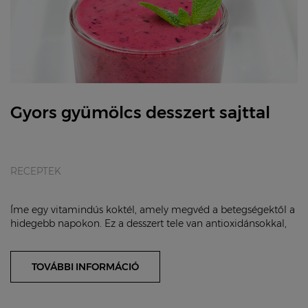
Gyors gyümölcs desszert sajttal
RECEPTEK
Íme egy vitamindús koktél, amely megvéd a betegségektől a
hidegebb napokon. Ez a desszert tele van antioxidánsokkal,
C-vitaminnnal és nagyon finom!...
TOVÁBBI INFORMÁCIÓ