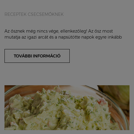
RECEPTEK CSECSEMŐKNEK
Az ősznek még nincs vége, ellenkezőleg! Az ősz most
mutatja az igazi arcát és a napsütötte napok egyre inkább
esősek lesznek. A friss zöldségek és gyü...
TOVÁBBI INFORMÁCIÓ