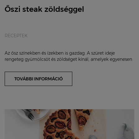
Őszi steak zöldséggel
RECEPTEK
Az ősz színekben és ízekben is gazdag. A szüret ideje
rengeteg gyümölcsöt és zöldséget kínál, amelyek egyenesen
kínálkoznak a szezonális ételek készít...
TOVÁBBI INFORMÁCIÓ