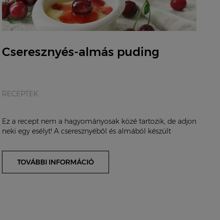
Cseresznyés-almás puding
RECEPTEK
Ez a recept nem a hagyományosak közé tartozik, de adjon
neki egy esélyt! A cseresznyéből és almából készült
puding annak ellenére, hogy cukormentes, k...
TOVÁBBI INFORMÁCIÓ