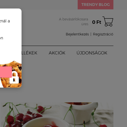
TRENDY BLOG
A bevásárlókosara
znál a
0 Ft
üres
Bejelentkezés
|
Regisztráció
on
BABAKELLÉKEK
AKCIÓK
ÚJDONSÁGOK