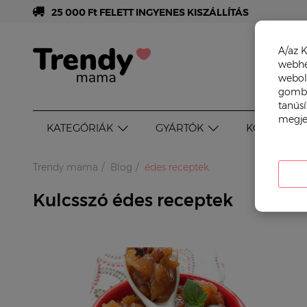
25 000 Ft FELETT INGYENES KISZÁLLÍTÁS
A/az K
webhel
webol
gombr
tanúsí
megje
KATEGÓRIÁK
GYÁRTÓK
KOR SZERI
Trendy mama
Blog
édes receptek
Kulcsszó édes receptek