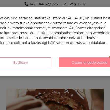
+421 944 627 725
Hé - Pén 9 – 17
atkyn, s.r.o. társaság, statisztikai számjel 54684790, ún. sütiket has
y alapvető funkcionalitásának biztosítására és jóváhagyásával a
dalunk tartalmának személyre szabására. Az „Összes elfogadása“
a kattintva hozzájárul a sütik használatához valamint a weboldal
tott viselkedési adatainak továbbításához célzott hirdetések
lenítése céljából a közösségi hálózatokon és más weboldalakon.
NT
JÁTÉKOK FIÚKNAK
JÁTÉKOK LÁNYOKNAK
Beállítani
Összes engedélyezése