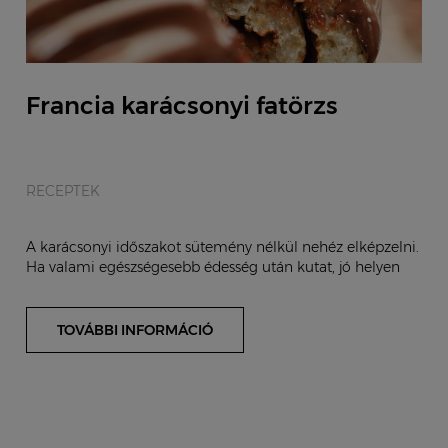
Francia karácsonyi fatörzs
RECEPTEK
A karácsonyi időszakot sütemény nélkül nehéz elképzelni.
Ha valami egészségesebb édesség után kutat, jó helyen
jár. A hagyományos francia süti – a kar...
TOVÁBBI INFORMÁCIÓ