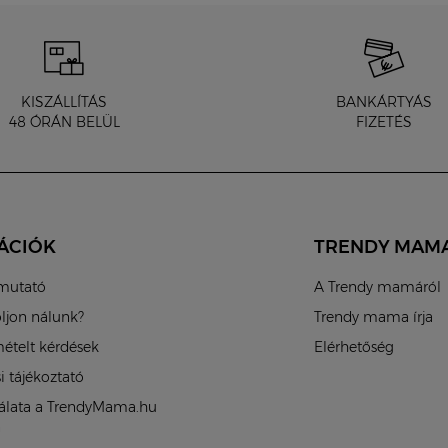
KISZÁLLÍTÁS
BANKÁRTYÁS
48 ÓRÁN BELÜL
FIZETÉS
ÁCIÓK
TRENDY MAM
tmutató
A Trendy mamáról
oljon nálunk?
Trendy mama írja
ételt kérdések
Elérhetőség
i tájékoztató
nálata a TrendyMama.hu
n