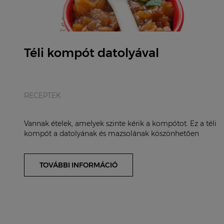
Téli kompót datolyával
RECEPTEK
Vannak ételek, amelyek szinte kérik a kompótot. Ez a téli
kompót a datolyának és mazsolának köszönhetően
hozzáadott cukor nélkül is édes. Ha kisebb gy...
TOVÁBBI INFORMÁCIÓ