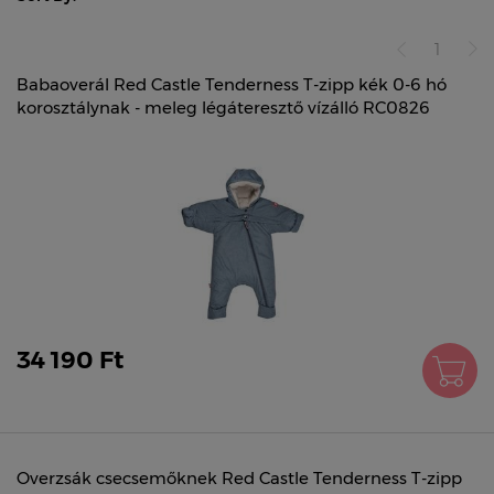
1
Babaoverál Red Castle Tenderness T-zipp kék 0-6 hó
korosztálynak - meleg légáteresztő vízálló RC0826
34 190 Ft
Overzsák csecsemőknek Red Castle Tenderness T-zipp