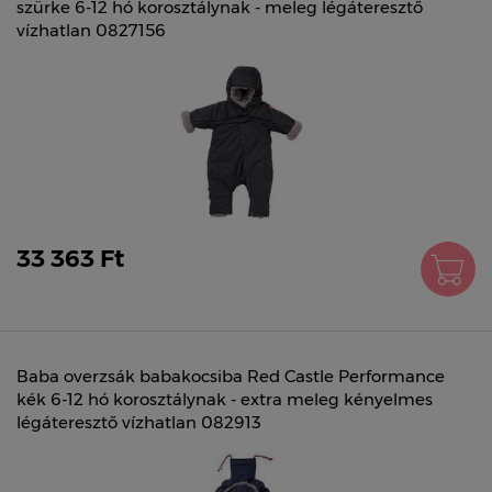
szürke 6-12 hó korosztálynak - meleg légáteresztő
vízhatlan 0827156
33 363 Ft
Baba overzsák babakocsiba Red Castle Performance
kék 6-12 hó korosztálynak - extra meleg kényelmes
légáteresztő vízhatlan 082913