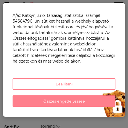
Togg
A/az Katkyn, s.r.o. társaság, statisztikai számjel
54684790, ún. sütiket használ a webhely alapvető
Trendy mama
Babaruházat
Baba kombidresszek
funkcionalitásának biztosítására és jóváhagyásával a
weboldalunk tartalmának személyre szabására. Az
BABA KOMBIDRESSZEK
„Összes elfogadása“ gombra kattintva hozzájárul a
sütik használatához valamint a weboldalon
tanúsított viselkedési adatainak továbbításához
Nyári baba kombidresszek
célzott hirdetések megjelenítése céljából a közösségi
hálózatokon és más weboldalakon.
Téli baba kombidresszek
Filter by:
Beállítani
ár (ft)
kinek
kor
Összes engedélyezése
Used filters:
sorrend
Sort By: