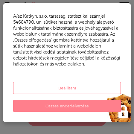
Togg
A/az Katkyn, s.r.o. társaság, statisztikai számjel
54684790, ún. sütiket használ a webhely alapvető
Trendy mama
Babaruházat
Baba bodyk
funkcionalitásának biztosítására és jóváhagyásával a
weboldalunk tartalmának személyre szabására. Az
BABA BODYK
„Összes elfogadása“ gombra kattintva hozzájárul a
sütik használatához valamint a weboldalon
tanúsított viselkedési adatainak továbbításához
Filter by:
célzott hirdetések megjelenítése céljából a közösségi
hálózatokon és más weboldalakon.
ár (ft)
Used filters:
Beállítani
sorrend
Sort By:
Összes engedélyezése
További termékek betöltése